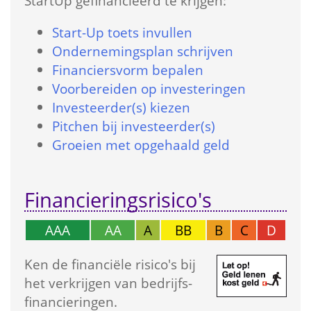
StartUp gefinancieerd te krijgen:
Start-Up toets in­vullen
Onder­nemings­plan schrijven
Financiers­vorm bepalen
Voorbereiden op investeringen
Investeerder(s) kiezen
Pitchen bij investeerder(s)
Groeien met opgehaald geld
Financierings­risico's
AAA
AA
A
BB
B
C
D
Ken de financiële risico's bij 
het verkrijgen van bedrijfs­
financieringen.