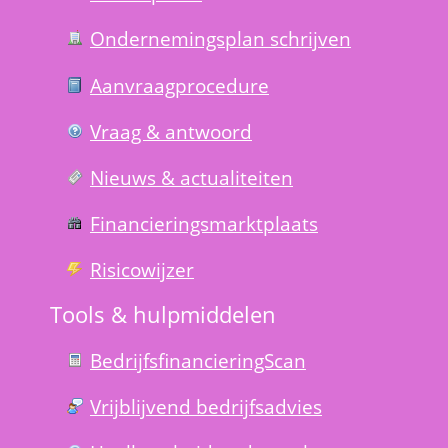
Ondernemings­plan schrijven
Aanvraag­procedure
Vraag & antwoord
Nieuws & actualiteiten
Financierings­markt­plaats
Risico­wijzer
Tools & hulp­middelen
Bedrijfsfinanciering­Scan
Vrijblijvend bedrijfs­advies