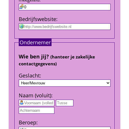
Bedrijfs­website
:
Ondernemer
Wie ben jij? 
(hanteer je zakelijke 
contact­gegevens)
Geslacht
:
Naam (voluit)
:
 
Beroep
: