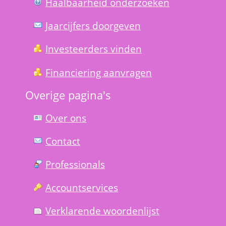
Haal­baar­heid onder­zoeken
Jaarcijfers doorgeven
Investeerders vinden
Financiering aanvragen
Overige pagina's
Over ons
Contact
Professionals
Account­services
Verklarende woorden­lijst