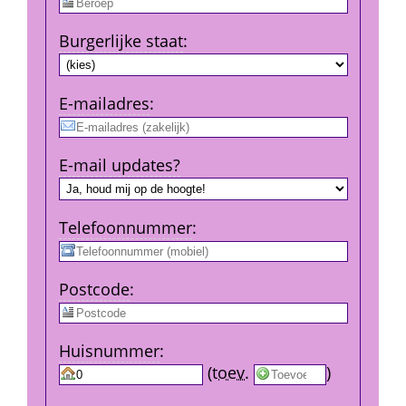
Burgerlijke staat
:
E-mail­adres
:
E-mail updates?
Telefoon­nummer
:
Post­code
:
Huis­nummer
:
 
 (
toev.
 
) 