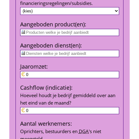
financierings­regelingen/subsidies.
Aangeboden product(en)
:
Aangeboden dienst(en)
:
Jaar­omzet
:
Cashflow (indicatie)
:
Hoeveel houdt je bedrijf gemiddeld over aan 
het eind van de maand?
Aantal werk­nemers
:
Oprichters, bestuurders en 
DGA
's niet 
meegeteld.