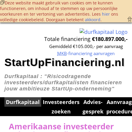
 Deze website maakt gebruik van cookies om te kunnen 
functioneren, om inhoud af te stemmen op uw persoonlijke 
voorkeuren en ter vertoning van advertenties. Lees 
hier
 ons 
volledige cookie­beleid. Doorgaan betekent 
akkoord
. 
Totale financiering 
€180.897.000,-
Gemiddeld €105.000,- per aanvraag
MKB
-financiering aanvragen
StartUpFinanciering.nl
Durfkapitaal : 
"Risicodragende 
investeerders/durfkapitalisten financieren 
jouw ambitieuze StartUp-onderneming"
Durfkapitaal
Investeerders 
Advies­
Aanvraag
zoeken
gesprek
procedur
Amerikaanse investeerder 