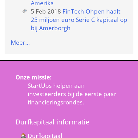
Amerika
5 Feb 2018
 
FinTech Ohpen haalt 
25 miljoen euro Serie C kapitaal op 
bij Amerborgh
Meer…
Onze missie:
StartUps helpen aan 
investeerders bij de eerste paar 
financieringsrondes.
Durfkapitaal informatie
Durfkapitaal