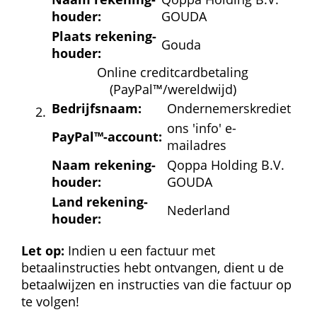
houder:
GOUDA
Plaats rekening­
Gouda
houder:
Online creditcardbetaling 
(PayPal™/wereldwijd)
Bedrijfs­naam:
Ondernemerskrediet
ons 'info' e-
PayPal™-account:
mailadres
Naam rekening­
Qoppa Holding B.V. 
houder:
GOUDA
Land rekening­
Nederland
houder:
Let op:
 Indien u een factuur met 
betaalinstructies hebt ontvangen, dient u de 
betaalwijzen en instructies van die factuur op 
te volgen!