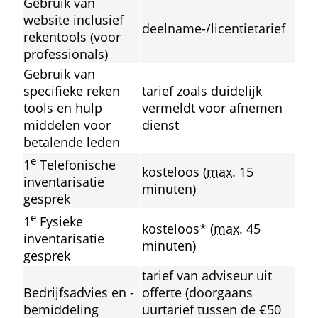
Gebruik van 
website inclusief 
deelname-/licentie
tarief
reken
tools (voor 
professionals)
Gebruik van 
specifieke reken
tarief zoals duidelijk 
tools en hulp
vermeldt voor afnemen 
middelen voor 
dienst
betalende leden
e
1
 Telefonische 
kosteloos (
max
. 15 
inventarisatie
minuten)
gesprek
e
1
 Fysieke 
kosteloos* (
max
. 45 
inventarisatie
minuten)
gesprek
tarief van adviseur uit 
Bedrijfs
advies en -
offerte (doorgaans 
bemiddeling
uurtarief tussen de €50 