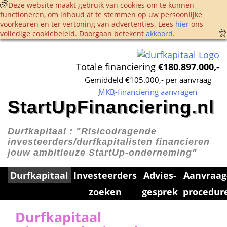
 Deze website maakt gebruik van cookies om te kunnen 
functioneren, om inhoud af te stemmen op uw persoonlijke 
voorkeuren en ter vertoning van advertenties. Lees 
hier
 ons 
volledige cookie­beleid. Doorgaan betekent 
akkoord
. 
Totale financiering 
€180.897.000,-
Gemiddeld €105.000,- per aanvraag
MKB
-financiering aanvragen
StartUpFinanciering.nl
Durfkapitaal : 
"Risicodragende 
investeerders/durfkapitalisten financieren 
jouw ambitieuze StartUp-onderneming"
Durfkapitaal
Investeerders 
Advies­
Aanvraag
zoeken
gesprek
procedur
Durfkapitaal 