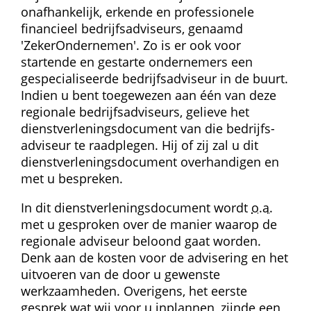
onafhankelijk, erkende en professionele 
financieel bedrijfsadviseurs, genaamd 
'ZekerOndernemen'. Zo is er ook voor 
startende en gestarte ondernemers een 
gespecialiseerde bedrijfsadviseur in de buurt. 
Indien u bent toegewezen aan één van deze 
regionale bedrijfs­adviseurs, gelieve het 
dienst­verlenings­document van die bedrijfs­
adviseur te raadplegen. Hij of zij zal u dit 
dienst­verlenings­document overhandigen en 
met u bespreken.
In dit dienst­verlenings­document wordt 
o.a.
 met u gesproken over de manier waarop de 
regionale adviseur beloond gaat worden. 
Denk aan de kosten voor de advisering en het 
uitvoeren van de door u gewenste 
werkzaamheden. Overigens, het eerste 
gesprek wat wij voor u inplannen, zijnde een 