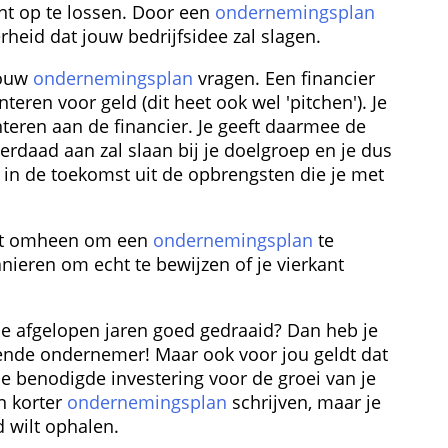
t op te lossen. Door een 
ondernemingsplan
erheid dat jouw bedrijfsidee zal slagen.
ouw 
ondernemingsplan
 vragen. Een financier 
teren voor geld (dit heet ook wel 'pitchen'). Je 
nteren aan de financier. Je geeft daarmee de 
derdaad aan zal slaan bij je doelgroep en je dus 
 in de toekomst uit de opbrengsten die je met 
iet omheen om een 
ondernemingsplan
 te 
nieren om echt te bewijzen of je vierkant 
de afgelopen jaren goed gedraaid? Dan heb je 
ende ondernemer! Maar ook voor jou geldt dat 
de benodigde investering voor de groei van je 
n korter 
ondernemingsplan
 schrijven, maar je 
d wilt ophalen.