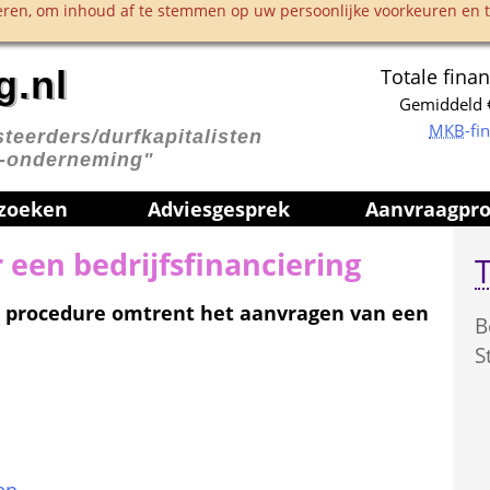
ren, om inhoud af te stemmen op uw persoonlijke voorkeuren en te
g.nl
Totale finan
Gemiddeld €
MKB
-fi
teerders/durfkapitalisten 
p-onderneming"
 zoeken
Advies­gesprek
Aanvraag­pr
een bedrijfsfinanciering
T
 procedure omtrent het aanvragen van een 
B
S