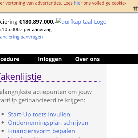
r vertoning van advertenties. Lees 
hier
 ons volledige cookie­
ciering 
€180.897.000,-
105.000,- per aanvraag
nanciering aanvragen
ocedure
Inloggen
Over ons
akenlijstje
elangrijkste actie­punten om jouw 
tartUp gefinancieerd te krijgen:
Start-Up toets in­vullen
Onder­nemings­plan schrijven
Financiers­vorm bepalen