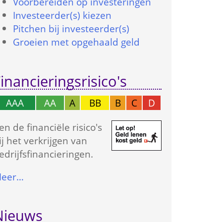
Voorbereiden op investeringen
Investeerder(s) kiezen
Pitchen bij investeerder(s)
Groeien met opgehaald geld
inancierings­risico's
AAA
AA
A
BB
B
C
D
en de financiële risico's 
ij het verkrijgen van 
edrijfs­financieringen.
eer…
Nieuws