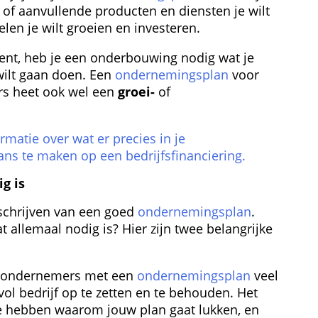
 of aanvullende producten en diensten je wilt 
len je wilt groeien en investeren.
ent, heb je een onderbouwing nodig wat je 
wilt gaan doen. Een 
ondernemingsplan
 voor 
s heet ook wel een 
groei-
 of 
matie over wat er precies in je 
s te maken op een bedrijfs­financiering.
g is
 schrijven van een goed 
ondernemingsplan
. 
 allemaal nodig is? Hier zijn twee belangrijke 
at ondernemers met een 
ondernemingsplan
 veel 
 bedrijf op te zetten en te behouden. Het 
e hebben waarom jouw plan gaat lukken, en 