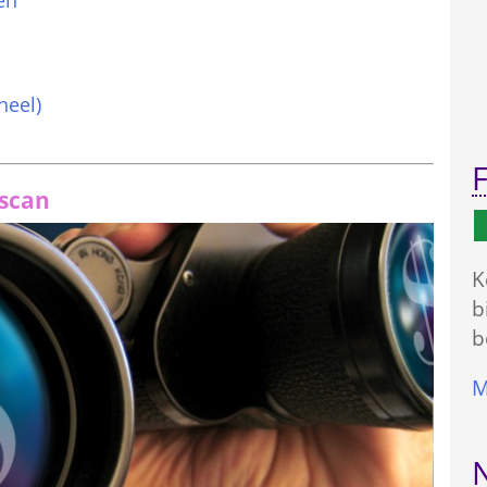
en
neel)
F
sscan
K
b
b
M