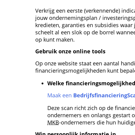
Verkrijg een eerste (verkennende) indic
jouw ondernemingsplan / investeringspla
kredieten, garanties en subsidies waar
scheelt al een slok op de borrel wannee
op kunt maken.
Gebruik onze online tools
Op onze website staat een aantal handi
financierings­mogelijkheden kunt bepal
Welke financierings­mogelijkhede
Maak een 
Bedrijfs­financiering­Sc
Deze scan richt zich op de financi
ondernemers en onlangs gestart o
MKB
-ondernemers die hun huidige 
Win persoonlijk informatie in