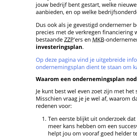
jouw bedrijf bent gestart, welke nieuwe
aanbieden, en op welke bedrijfsonderde
Dus ook als je gevestigd ondernemer b
precies met de verkregen financiering 
bestaande 
ZZP
'ers en 
MKB
-ondernemer
investeringsplan
.
Op deze pagina vind je uitgebreide infor
ondernemingsplan dient te staan om kan
Waarom een ondernemings­plan nodi
Je kunt best wel even zoet zijn met het
Misschien vraag je je wel af, waarom dat
redenen voor:
Ten eerste blijkt uit onderzoek d
meer kans hebben om een succesvol
helpt jou om vooraf goed helder t