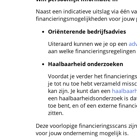
Naast een indicatieve uitslag via één va
financierings­mogelijkheden voor jouw
Oriënterende bedrijfs­advies
Uiteraard kunnen we je op een 
ad
aan welke financierings­regelingen
Haalbaarheid onderzoeken
Voordat je verder het financierings­
je tot nu toe hebt verzameld missc
kan zijn. Je kunt dan een 
haalbaar
een haalbaarheids­onderzoek is dat
toe bent, en of een externe financi
zitten.
Deze voorlopige financierings­scans zijn
voor jouw onderneming mogelijk is.