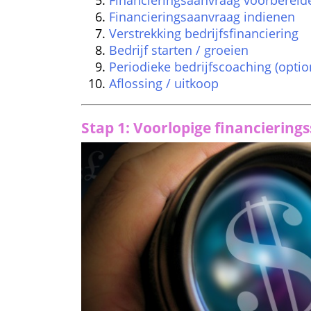
Financieringsaanvraag voorbereid
Financieringsaanvraag indienen
Verstrekking bedrijfsfinanciering
Bedrijf starten / groeien
Periodieke bedrijfscoaching (optio
Aflossing / uitkoop
Stap 1: Voorlopige financiering