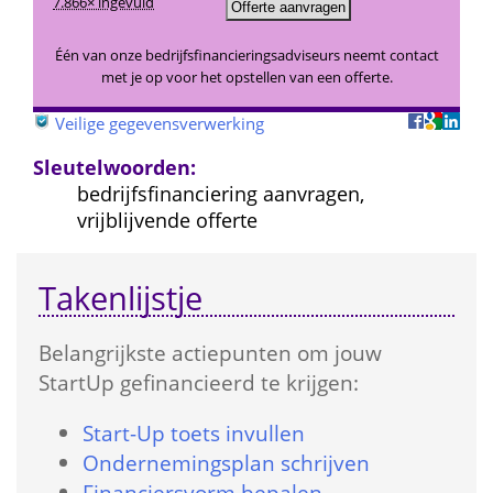
7.866× ingevuld
Één van onze bedrijfsfinancieringsadviseurs neemt contact 
met je op voor het opstellen van een offerte.
 
Veilige gegevensverwerking
Sleutelwoorden:
bedrijfsfinanciering aanvragen, 
vrijblijvende offerte
Takenlijstje
Belangrijkste actie­punten om jouw 
StartUp gefinancieerd te krijgen:
Start-Up toets in­vullen
Onder­nemings­plan schrijven
Financiers­vorm bepalen