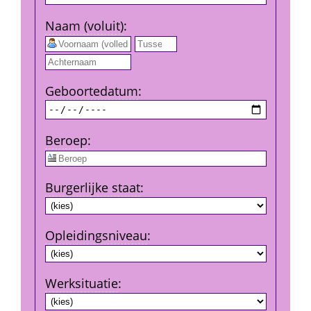
Naam (voluit)
:
 
Geboorte­datum
:
Beroep
:
Burgerlijke staat
:
Opleidingsniveau
:
Werksituatie
: