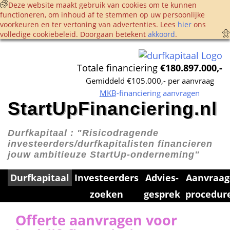
 Deze website maakt gebruik van cookies om te kunnen 
functioneren, om inhoud af te stemmen op uw persoonlijke 
voorkeuren en ter vertoning van advertenties. Lees 
hier
 ons 
volledige cookie­beleid. Doorgaan betekent 
akkoord
. 
Totale financiering 
€180.897.000,-
Gemiddeld €105.000,- per aanvraag
MKB
-financiering aanvragen
StartUpFinanciering.nl
Durfkapitaal : 
"Risicodragende 
investeerders/durfkapitalisten financieren 
jouw ambitieuze StartUp-onderneming"
Durfkapitaal
Investeerders 
Advies­
Aanvraag
zoeken
gesprek
procedur
Offerte aanvragen voor 