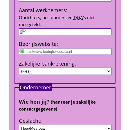
Aantal werk­nemers
:
Oprichters, bestuurders en 
DGA
's niet 
meegeteld.
Bedrijfs­website
:
Zakelijke bank­rekening
:
Ondernemer
Wie ben jij? 
(hanteer je zakelijke 
contact­gegevens)
Geslacht
: