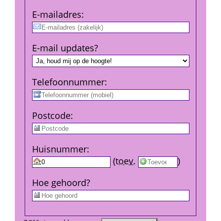
E-mail­adres
:
E-mail updates?
Telefoon­nummer
:
Post­code
:
Huis­nummer
:
 
 (
toev.
 
) 
Hoe gehoord?