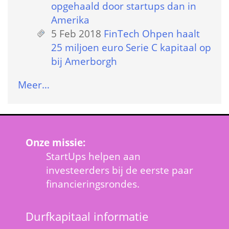
opgehaald door startups dan in 
Amerika
5 Feb 2018
 
FinTech Ohpen haalt 
25 miljoen euro Serie C kapitaal op 
bij Amerborgh
Meer…
Onze missie:
StartUps helpen aan 
investeerders bij de eerste paar 
financieringsrondes.
Durfkapitaal informatie