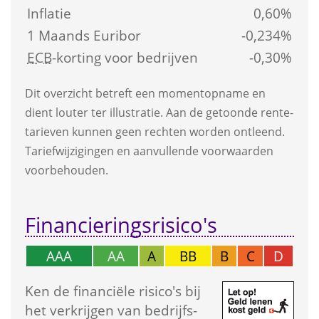
Inflatie
0,60%
1 Maands Euribor
-0,234%
ECB
-korting voor bedrijven
-0,30%
Dit overzicht betreft een moment­opname en 
dient louter ter illustratie. Aan de getoonde rente­
tarieven kunnen geen rechten worden ontleend. 
Tarief­wijzigingen en aanvullende voorwaarden 
voorbehouden.
Financierings­risico's
AAA
AA
A
BB
B
C
D
Ken de financiële risico's bij 
het verkrijgen van bedrijfs­