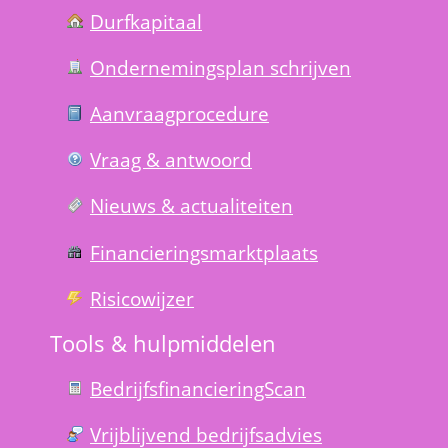
Durfkapitaal
Ondernemings­plan schrijven
Aanvraag­procedure
Vraag & antwoord
Nieuws & actualiteiten
Financierings­markt­plaats
Risico­wijzer
Tools & hulp­middelen
Bedrijfsfinanciering­Scan
Vrijblijvend bedrijfs­advies