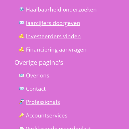
Haal­baar­heid onder­zoeken
Jaarcijfers doorgeven
Investeerders vinden
Financiering aanvragen
Overige pagina's
Over ons
Contact
Professionals
Account­services
Verklarende woorden­lijst