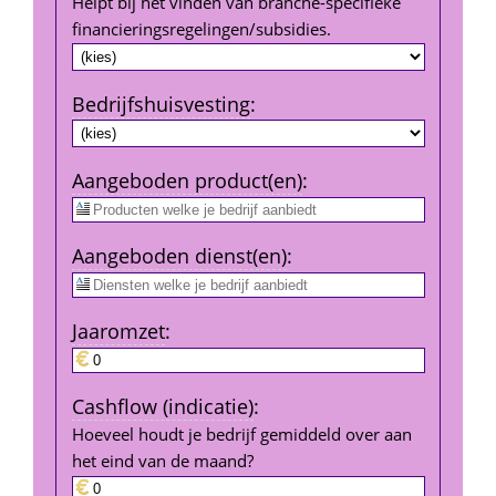
Helpt bij het vinden van branche-specifieke 
financierings­regelingen/subsidies.
Bedrijfshuisvesting
:
Aangeboden product(en)
:
Aangeboden dienst(en)
:
Jaar­omzet
:
Cashflow (indicatie)
:
Hoeveel houdt je bedrijf gemiddeld over aan 
het eind van de maand?