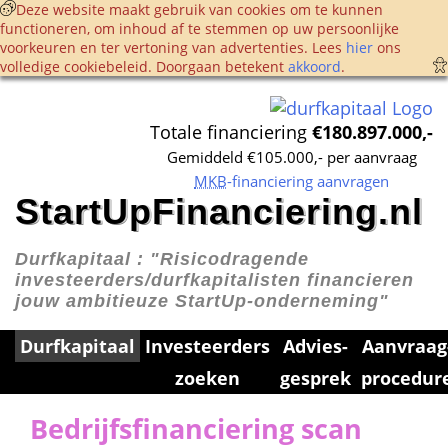
 Deze website maakt gebruik van cookies om te kunnen 
functioneren, om inhoud af te stemmen op uw persoonlijke 
voorkeuren en ter vertoning van advertenties. Lees 
hier
 ons 
volledige cookie­beleid. Doorgaan betekent 
akkoord
. 
Totale financiering 
€180.897.000,-
Gemiddeld €105.000,- per aanvraag
MKB
-financiering aanvragen
StartUpFinanciering.nl
Durfkapitaal : 
"Risicodragende 
investeerders/durfkapitalisten financieren 
jouw ambitieuze StartUp-onderneming"
Durfkapitaal
Investeerders 
Advies­
Aanvraag
zoeken
gesprek
procedur
Bedrijfsfinanciering scan