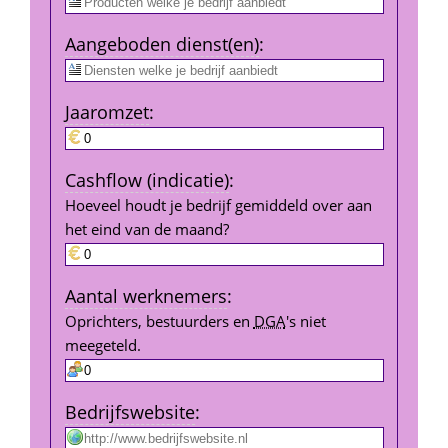
Aangeboden dienst(en)
:
Jaar­omzet
:
Cashflow (indicatie)
:
Hoeveel houdt je bedrijf gemiddeld over aan 
het eind van de maand?
Aantal werk­nemers
:
Oprichters, bestuurders en 
DGA
's niet 
meegeteld.
Bedrijfs­website
: