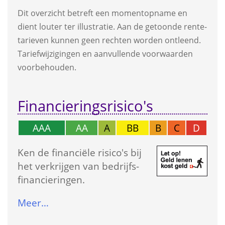
Dit overzicht betreft een moment­opname en 
dient louter ter illustratie. Aan de getoonde rente­
tarieven kunnen geen rechten worden ontleend. 
Tarief­wijzigingen en aanvullende voorwaarden 
voorbehouden.
Financierings­risico's
AAA
AA
A
BB
B
C
D
Ken de financiële risico's bij 
het verkrijgen van bedrijfs­
financieringen.
Meer…