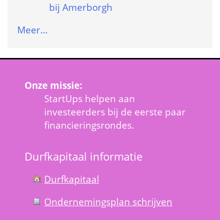
bij Amerborgh
Meer…
Onze missie:
StartUps helpen aan 
investeerders bij de eerste paar 
financieringsrondes.
Durfkapitaal informatie
Durfkapitaal
Ondernemings­plan schrijven