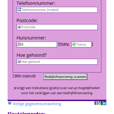
Telefoon­nummer
:
Post­code
:
Huis­nummer
:
 
 (
toev.
 
) 
Hoe gehoord?
7.866× ingevuld
Je krijgt een indicatieve (gratis) scan van je mogelijkheden 
voor het verkrijgen van een bedrijfsfinanciering.
 
Veilige gegevensverwerking
Sleutelwoorden: