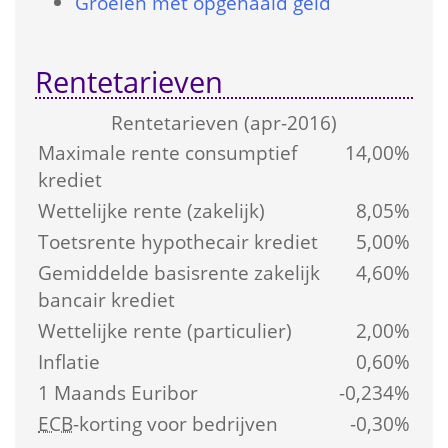
Groeien met opgehaald geld
Rentetarieven
Rente­tarieven (apr-2016)
Maximale rente consumptief 
14,00%
krediet
Wettelijke rente (zakelijk)
8,05%
Toetsrente hypothecair krediet
5,00%
Gemiddelde basis­rente zakelijk 
4,60%
bancair krediet
Wettelijke rente (particulier)
2,00%
Inflatie
0,60%
1 Maands Euribor
-0,234%
ECB
-korting voor bedrijven
-0,30%