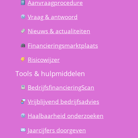
Aanvraag­procedure
Vraag & antwoord
Nieuws & actualiteiten
Financierings­markt­plaats
Risico­wijzer
Tools & hulp­middelen
Bedrijfsfinanciering­Scan
Vrijblijvend bedrijfs­advies
Haal­baar­heid onder­zoeken
Jaarcijfers doorgeven