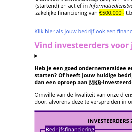
 (startend) en actief in 
Informatiedienstv
zakelijke financiering van 
€500.000,-
 
t.b
Klik hier als jouw bedrijf ook een financ
Vind investeerders voor 
Heb je een goed ondernemers­idee en 
starten? Of heeft jouw huidige bedri
dan een oproep aan 
MKB
-investeerd
Omwille van de kwaliteit van onze diens
door, alvorens deze te verspreiden in o
INVESTEERDERS 
Bedrijfs­financiering