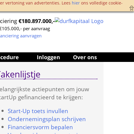
r vertoning van advertenties. Lees 
hier
 ons volledige cookie­
ciering 
€180.897.000,-
105.000,- per aanvraag
nanciering aanvragen
ocedure
Inloggen
Over ons
akenlijstje
elangrijkste actie­punten om jouw 
tartUp gefinancieerd te krijgen:
Start-Up toets in­vullen
Onder­nemings­plan schrijven
Financiers­vorm bepalen