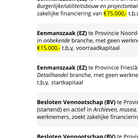
Burgerlijke/utiliteitsbouw en projectontw
zakelijke financiering van 
€75.000,-
 
t.b.
Eenmanszaak (EZ)
 te Provincie Noord
in 
onbekende
 branche, met geen werknem
€15.000,-
 
t.b.v.
 voorraadkapitaal
Eenmanszaak (EZ)
 te Provincie Frieslâ
Detailhandel
 branche, met geen werknem
t.b.v.
 startkapitaal
Besloten Vennootschap (BV)
 te Prov
 (startend) en actief in 
Archieven, musea,
werknemers, zoekt zakelijke financierin
Besloten Vennootschap (BV)
 te Provi