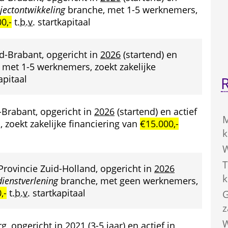
ojectontwikkeling
 branche, met 1-5 werknemers, 
0,-
 
t.b.v.
 startkapitaal
d-Brabant, opgericht in 
2026
 (startend) en 
 met 1-5 werknemers, zoekt zakelijke 
apitaal
-Brabant, opgericht in 
2026
 (startend) en actief 
M
zoekt zakelijke financiering van 
€15.000,-
k
W
T
 Provincie Zuid-Holland, opgericht in 
2026
k
dienstverlening
 branche, met geen werknemers, 
,-
 
t.b.v.
 startkapitaal
G
z
W
g, opgericht in 
2021
 (3-5 jaar) en actief in 