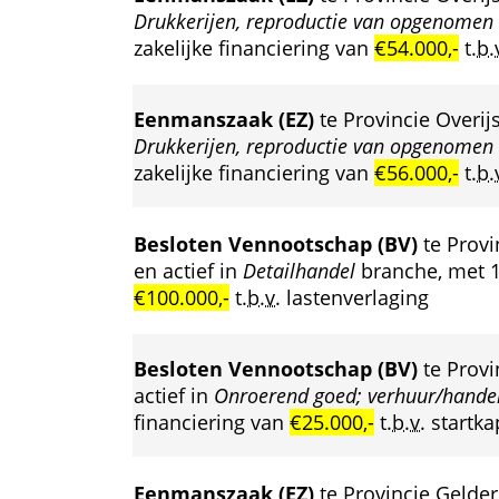
Drukkerijen, reproductie van opgenomen
zakelijke financiering van 
€54.000,-
 
t.b.
Eenmanszaak (EZ)
 te Provincie Overijs
Drukkerijen, reproductie van opgenomen
zakelijke financiering van 
€56.000,-
 
t.b.
Besloten Vennootschap (BV)
 te Prov
en actief in 
Detailhandel
 branche, met 1
€100.000,-
 
t.b.v.
 lastenverlaging
Besloten Vennootschap (BV)
 te Prov
actief in 
Onroerend goed; verhuur/hande
financiering van 
€25.000,-
 
t.b.v.
 startka
Eenmanszaak (EZ)
 te Provincie Gelder