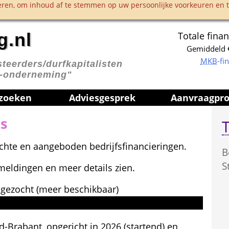
ren, om inhoud af te stemmen op uw persoonlijke voorkeuren en te
g.nl
Totale finan
Gemiddeld €
MKB
-fi
teerders/durfkapitalisten 
p-onderneming"
 zoeken
Advies­gesprek
Aanvraag­pr
s
T
ochte en aangeboden bedrijfsfinancieringen.
B
S
eldingen en meer details zien.
 gezocht (meer beschikbaar)
d-Brabant, opgericht in 
2026
 (startend) en 