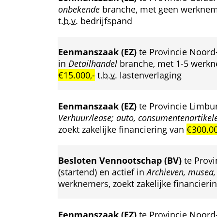
onbekende
 branche, met geen werknemer
t.b.v.
 bedrijfspand
Eenmanszaak (EZ)
 te Provincie Noord
in 
Detailhandel
 branche, met 1-5 werkne
€15.000,-
 
t.b.v.
 lastenverlaging
Eenmanszaak (EZ)
 te Provincie Limbur
Verhuur/lease; auto, consumentenartikel
zoekt zakelijke financiering van 
€300.00
Besloten Vennootschap (BV)
 te Prov
 (startend) en actief in 
Archieven, musea,
werknemers, zoekt zakelijke financierin
Eenmanszaak (EZ)
 te Provincie Noord