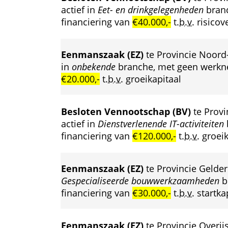
actief in 
Eet- en drinkgelegenheden
 bran
financiering van 
€40.000,-
 
t.b.v.
 risicov
Eenmanszaak (EZ)
 te Provincie Noord
in 
onbekende
 branche, met geen werknem
€20.000,-
 
t.b.v.
 groeikapitaal
Besloten Vennootschap (BV)
 te Prov
actief in 
Dienstverlenende IT-activiteiten
financiering van 
€120.000,-
 
t.b.v.
 groei
Eenmanszaak (EZ)
 te Provincie Gelder
Gespecialiseerde bouwwerkzaamheden
 b
financiering van 
€30.000,-
 
t.b.v.
 startka
Eenmanszaak (EZ)
 te Provincie Overijs