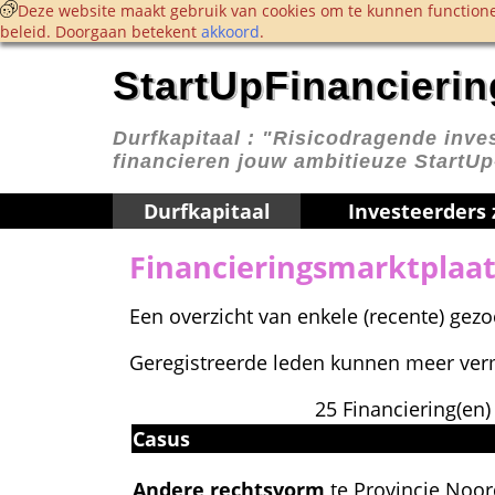
 Deze website maakt gebruik van cookies om te kunnen functione
beleid. Doorgaan betekent 
akkoord
. 
StartUpFinancierin
Durfkapitaal : 
"Risicodragende inves
financieren jouw ambitieuze StartU
Durfkapitaal
Investeerders
Financieringsmarktplaat
Een overzicht van enkele (recente) gez
Geregistreerde leden kunnen meer verm
25 Financiering(en)
Casus
Andere rechtsvorm
 te Provincie Noor