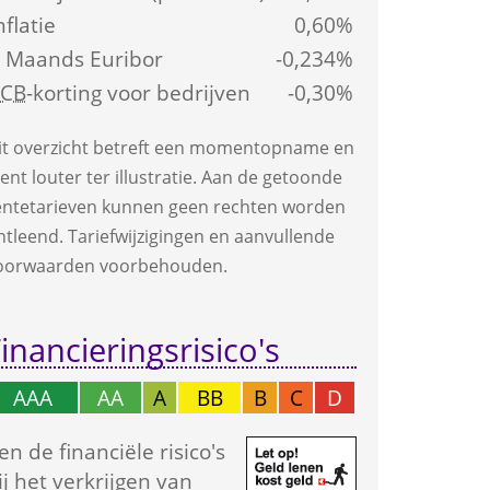
nflatie
0,60%
 Maands Euribor
-0,234%
ECB
-korting voor bedrijven
-0,30%
it overzicht betreft een moment­opname en 
ient louter ter illustratie. Aan de getoonde 
ente­tarieven kunnen geen rechten worden 
ntleend. Tarief­wijzigingen en aanvullende 
oorwaarden voorbehouden.
inancierings­risico's
AAA
AA
A
BB
B
C
D
en de financiële risico's 
ij het verkrijgen van 