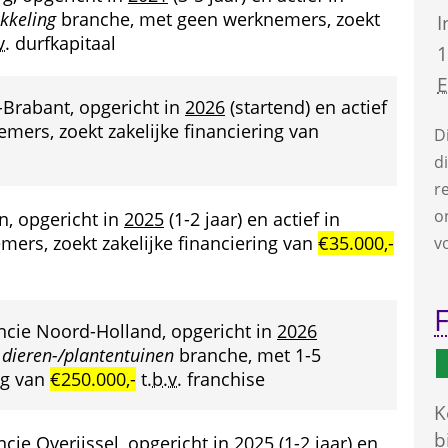
ikkeling
 branche, met geen werknemers, zoekt 
I
v.
 durfkapitaal
1
-Brabant, opgericht in 
2026
 (startend) en actief 
ers, zoekt zakelijke financiering van 
D
d
r
o
n, opgericht in 
2025
 (1-2 jaar) en actief in 
ers, zoekt zakelijke financiering van 
€35.000,-
v
F
incie Noord-Holland, opgericht in 
2026
 dieren-/plantentuinen
 branche, met 1-5 
g van 
€250.000,-
 
t.b.v.
 franchise
K
b
ncie Overijssel, opgericht in 
2025
 (1-2 jaar) en 