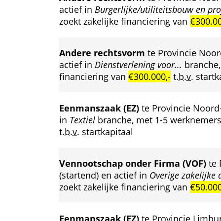
actief in 
Burgerlijke/utiliteitsbouw en pr
zoekt zakelijke financiering van 
€300.00
Andere rechtsvorm
 te Provincie Noor
actief in 
Dienstverlening voor...
 branche,
financiering van 
€300.000,-
 
t.b.v.
 startk
Eenmanszaak (EZ)
 te Provincie Noord
in 
Textiel
 branche, met 1-5 werknemers, 
t.b.v.
 startkapitaal
Vennootschap onder Firma (VOF)
 te
 (startend) en actief in 
Overige zakelijke 
zoekt zakelijke financiering van 
€50.000
Eenmanszaak (EZ)
 te Provincie Limbur