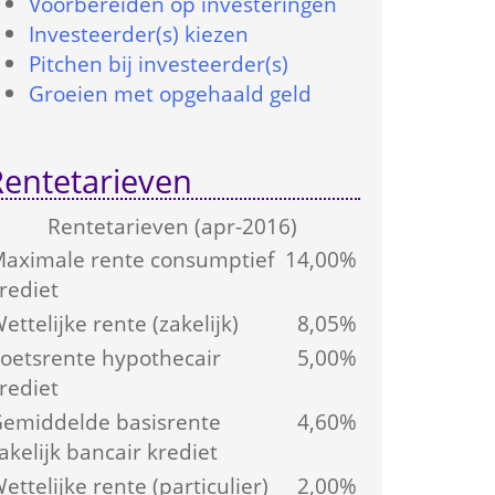
Voorbereiden op investeringen
Investeerder(s) kiezen
Pitchen bij investeerder(s)
Groeien met opgehaald geld
Rentetarieven
Rente­tarieven (apr-2016)
aximale rente consumptief 
14,00%
rediet
ettelijke rente (zakelijk)
8,05%
oetsrente hypothecair 
5,00%
rediet
emiddelde basis­rente 
4,60%
akelijk bancair krediet
ettelijke rente (particulier)
2,00%