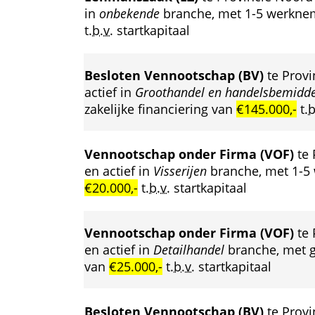
in 
onbekende
 branche, met 1-5 werkneme
t.b.v.
 startkapitaal
Besloten Vennootschap (BV)
 te Prov
actief in 
Groothandel en handelsbemidde
zakelijke financiering van 
€145.000,-
 
t.b
Vennootschap onder Firma (VOF)
 te
en actief in 
Visserijen
 branche, met 1-5 
€20.000,-
 
t.b.v.
 startkapitaal
Vennootschap onder Firma (VOF)
 te
en actief in 
Detailhandel
 branche, met g
van 
€25.000,-
 
t.b.v.
 startkapitaal
Besloten Vennootschap (BV)
 te Prov