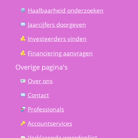
Haal­baar­heid onder­zoeken
Jaarcijfers doorgeven
Investeerders vinden
Financiering aanvragen
Overige pagina's
Over ons
Contact
Professionals
Account­services
Verklarende woorden­lijst