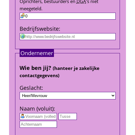
Oprichters, bestuurders en 
DGA
's niet 
meegeteld.
Bedrijfs­website
:
Ondernemer
Wie ben jij? 
(hanteer je zakelijke 
contact­gegevens)
Geslacht
:
Naam (voluit)
:
 