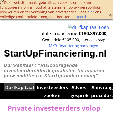
 Deze website maakt gebruik van cookies om te kunnen 
functioneren, om inhoud af te stemmen op uw persoonlijke 
voorkeuren en ter vertoning van advertenties. Lees 
hier
 ons 
volledige cookie­beleid. Doorgaan betekent 
akkoord
. 
Totale financiering 
€180.897.000,-
Gemiddeld €105.000,- per aanvraag
MKB
-financiering aanvragen
StartUpFinanciering.nl
Durfkapitaal : 
"Risicodragende 
investeerders/durfkapitalisten financieren 
jouw ambitieuze StartUp-onderneming"
Durfkapitaal
Investeerders 
Advies­
Aanvraag
zoeken
gesprek
procedur
Private investeerders volop 