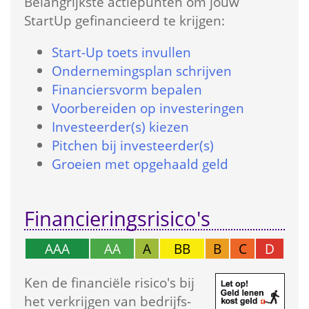
Belangrijkste actie­punten om jouw 
StartUp gefinancieerd te krijgen:
Start-Up toets in­vullen
Onder­nemings­plan schrijven
Financiers­vorm bepalen
Voorbereiden op investeringen
Investeerder(s) kiezen
Pitchen bij investeerder(s)
Groeien met opgehaald geld
Financierings­risico's
AAA
AA
A
BB
B
C
D
Ken de financiële risico's bij 
het verkrijgen van bedrijfs­