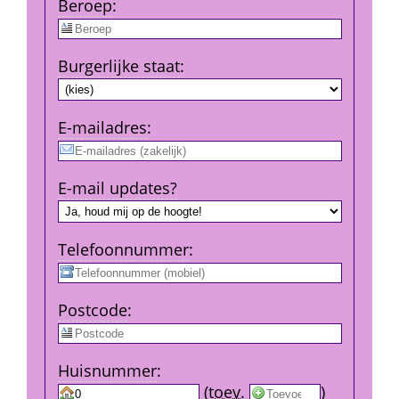
Beroep
:
Burgerlijke staat
:
E-mail­adres
:
E-mail updates?
Telefoon­nummer
:
Post­code
:
Huis­nummer
:
 
 (
toev.
 
) 