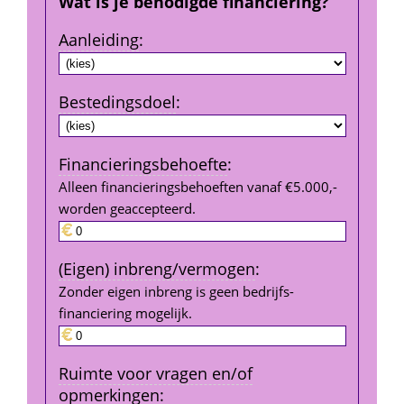
Wat is je benodigde financiering?
Aanleiding
:
Bestedings­doel
:
Financierings­behoefte
:
Alleen financieringsbehoeften vanaf €5.000,- 
worden geaccepteerd.
(Eigen) inbreng/vermogen
:
Zonder eigen inbreng is geen bedrijfs­
financiering mogelijk.
Ruimte voor vragen en/of 
opmerkingen
: