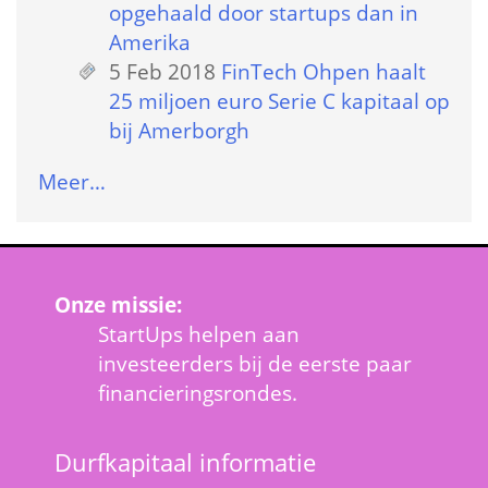
opgehaald door startups dan in 
Amerika
5 Feb 2018
 
FinTech Ohpen haalt 
25 miljoen euro Serie C kapitaal op 
bij Amerborgh
Meer…
Onze missie:
StartUps helpen aan 
investeerders bij de eerste paar 
financieringsrondes.
Durfkapitaal informatie