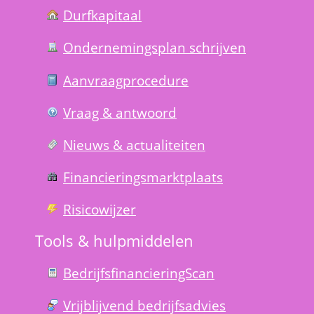
Durfkapitaal
Ondernemings­plan schrijven
Aanvraag­procedure
Vraag & antwoord
Nieuws & actualiteiten
Financierings­markt­plaats
Risico­wijzer
Tools & hulp­middelen
Bedrijfsfinanciering­Scan
Vrijblijvend bedrijfs­advies