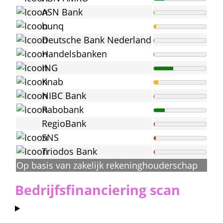
ASN Bank
bunq
Deutsche Bank Nederland
Handelsbanken
ING
Knab
NIBC Bank
Rabobank
 
RegioBank
SNS
Triodos Bank
Op basis van zakelijk rekening­houder­schap
Bedrijfsfinanciering scan