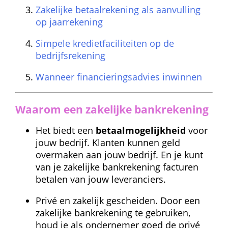
Zakelijke betaalrekening als aanvulling 
op jaarrekening
Simpele kredietfaciliteiten op de 
bedrijfsrekening
Wanneer financierings­advies inwinnen
Waarom een zakelijke bankrekening
Het biedt een 
betaalmogelijkheid
 voor 
jouw bedrijf. Klanten kunnen geld 
overmaken aan jouw bedrijf. En je kunt 
van je zakelijke bankrekening facturen 
betalen van jouw leveranciers.
Privé en zakelijk gescheiden. Door een 
zakelijke bankrekening te gebruiken, 
houd je als ondernemer goed de privé 