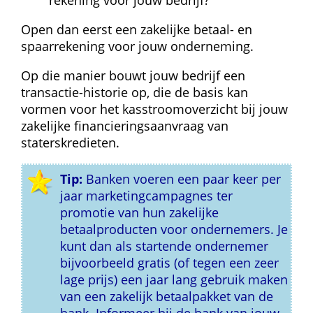
rekening voor jouw bedrijf?
Open dan eerst een zakelijke betaal- en 
spaar­rekening voor jouw onderneming.
Op die manier bouwt jouw bedrijf een 
transactie-historie op, die de basis kan 
vormen voor het kasstroomoverzicht bij jouw 
zakelijke financierings­aanvraag van 
staterskredieten.
Tip:
 Banken voeren een paar keer per 
jaar marketing­campagnes ter 
promotie van hun zakelijke 
betaalproducten voor ondernemers. Je 
kunt dan als startende ondernemer 
bijvoorbeeld gratis (of tegen een zeer 
lage prijs) een jaar lang gebruik maken 
van een zakelijk betaalpakket van de 
bank. Informeer bij de bank van jouw 