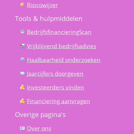
Risico­wijzer
Tools & hulp­middelen
Bedrijfsfinanciering­Scan
Vrijblijvend bedrijfs­advies
Haal­baar­heid onder­zoeken
Jaarcijfers doorgeven
Investeerders vinden
Financiering aanvragen
Overige pagina's
Over ons