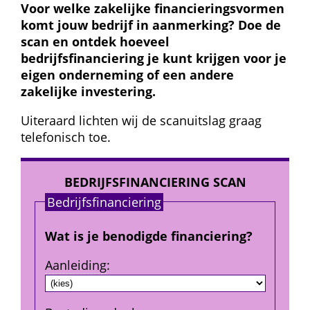
Voor welke zakelijke financieringsvormen 
komt jouw bedrijf in aanmerking? Doe de 
scan en ontdek hoeveel 
bedrijfsfinanciering je kunt krijgen voor je 
eigen onderneming of een andere 
zakelijke investering.
Uiteraard lichten wij de scanuitslag graag 
telefonisch toe.
BEDRIJFSFINANCIERING SCAN
Bedrijfs­financiering
Wat is je benodigde financiering?
Aanleiding
: