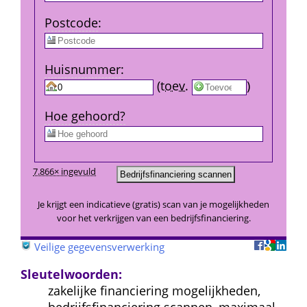
Post­code
:
Huis­nummer
:
 
 (
toev.
 
) 
Hoe gehoord?
7.866× ingevuld
Je krijgt een indicatieve (gratis) scan van je mogelijkheden 
voor het verkrijgen van een bedrijfsfinanciering.
 
Veilige gegevensverwerking
Sleutelwoorden:
zakelijke financiering mogelijkheden, 
bedrijfsfinanciering scannen, maximaal 