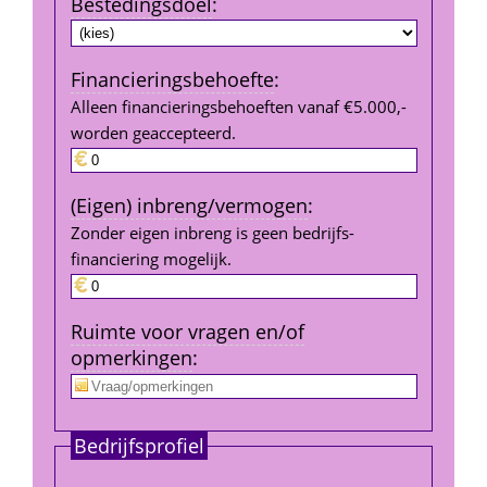
Bestedings­doel
:
Financierings­behoefte
:
Alleen financieringsbehoeften vanaf €5.000,- 
worden geaccepteerd.
(Eigen) inbreng/vermogen
:
Zonder eigen inbreng is geen bedrijfs­
financiering mogelijk.
Ruimte voor vragen en/of 
opmerkingen
:
Bedrijfs­profiel