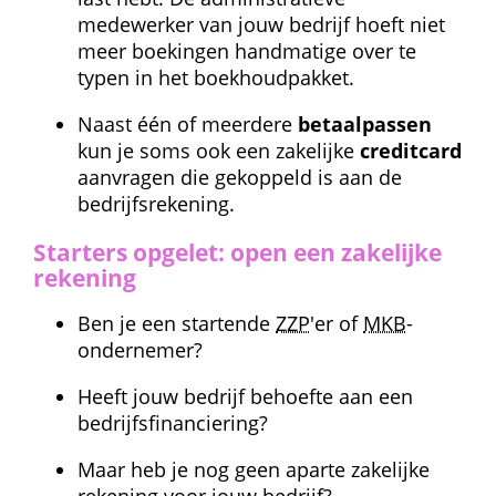
medewerker van jouw bedrijf hoeft niet 
meer boekingen handmatige over te 
typen in het boekhoudpakket.
Naast één of meerdere 
betaalpassen
 kun je soms ook een zakelijke 
creditcard
 aanvragen die gekoppeld is aan de 
bedrijfsrekening.
Starters opgelet: open een zakelijke 
rekening
Ben je een startende 
ZZP
'er of 
MKB
-
ondernemer?
Heeft jouw bedrijf behoefte aan een 
bedrijfsfinanciering?
Maar heb je nog geen aparte zakelijke 