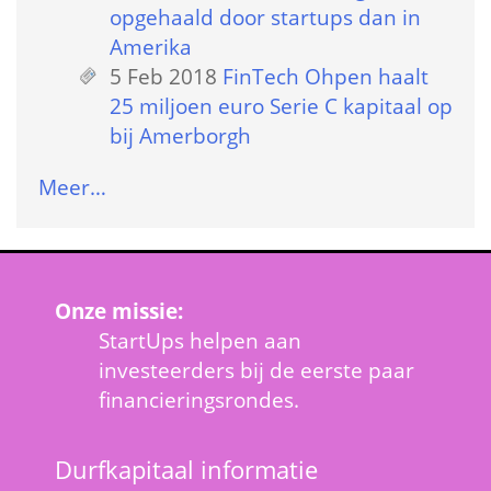
opgehaald door startups dan in 
Amerika
5 Feb 2018
 
FinTech Ohpen haalt 
25 miljoen euro Serie C kapitaal op 
bij Amerborgh
Meer…
Onze missie:
StartUps helpen aan 
investeerders bij de eerste paar 
financieringsrondes.
Durfkapitaal informatie