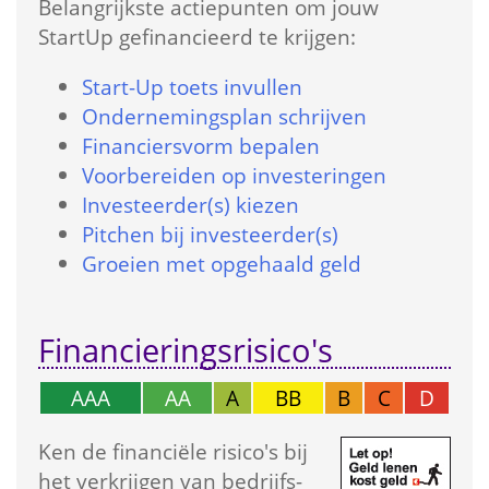
Belangrijkste actie­punten om jouw 
StartUp gefinancieerd te krijgen:
Start-Up toets in­vullen
Onder­nemings­plan schrijven
Financiers­vorm bepalen
Voorbereiden op investeringen
Investeerder(s) kiezen
Pitchen bij investeerder(s)
Groeien met opgehaald geld
Financierings­risico's
AAA
AA
A
BB
B
C
D
Ken de financiële risico's bij 
het verkrijgen van bedrijfs­