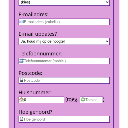
E-mail­adres
:
E-mail updates?
Telefoon­nummer
:
Post­code
:
Huis­nummer
:
 
 (
toev.
 
) 
Hoe gehoord?