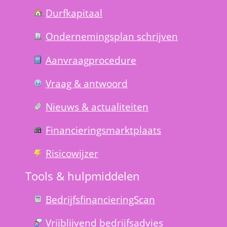
Durfkapitaal
Ondernemings­plan schrijven
Aanvraag­procedure
Vraag & antwoord
Nieuws & actualiteiten
Financierings­markt­plaats
Risico­wijzer
Tools & hulp­middelen
Bedrijfsfinanciering­Scan
Vrijblijvend bedrijfs­advies