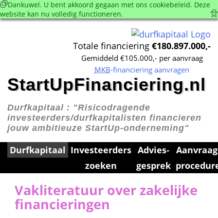
 Dankuwel. U bent akkoord gegaan met ons cookie­beleid. Deze 
website kan nu volledig functioneren. 
Totale financiering 
€180.897.000,-
Gemiddeld €105.000,- per aanvraag
MKB
-financiering aanvragen
StartUpFinanciering.nl
Durfkapitaal : 
"Risicodragende 
investeerders/durfkapitalisten financieren 
jouw ambitieuze StartUp-onderneming"
Durfkapitaal
Investeerders 
Advies­
Aanvraag
zoeken
gesprek
procedur
Vakliteratuur over zakelijke 
financieringen