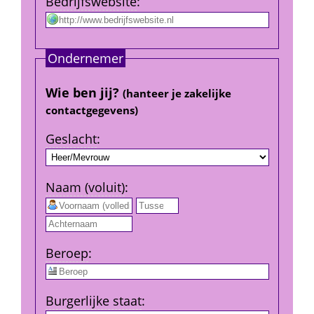
Bedrijfs­website
:
Ondernemer
Wie ben jij? 
(hanteer je zakelijke 
contact­gegevens)
Geslacht
:
Naam (voluit)
:
 
Beroep
:
Burgerlijke staat
: