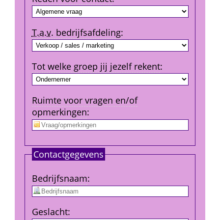
T.a.v.
 bedrijfs­afdeling
:
Tot welke groep jij jezelf rekent
:
Ruimte voor vragen en/of 
opmerkingen
:
Contact­gegevens
Bedrijfs­naam
:
Geslacht
: