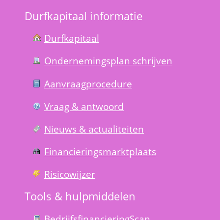
Durfkapitaal informatie
Durfkapitaal
Ondernemings­plan schrijven
Aanvraag­procedure
Vraag & antwoord
Nieuws & actualiteiten
Financierings­markt­plaats
Risico­wijzer
Tools & hulp­middelen
Bedrijfsfinanciering­Scan