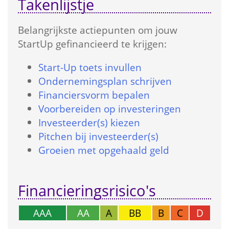
Takenlijstje
Belangrijkste actie­punten om jouw 
StartUp gefinancieerd te krijgen:
Start-Up toets in­vullen
Onder­nemings­plan schrijven
Financiers­vorm bepalen
Voorbereiden op investeringen
Investeerder(s) kiezen
Pitchen bij investeerder(s)
Groeien met opgehaald geld
Financierings­risico's
AAA
AA
A
BB
B
C
D