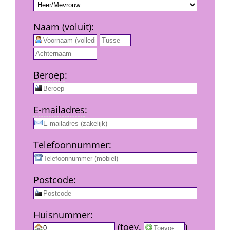
Naam (voluit)
:
 
Beroep
:
E-mail­adres
:
Telefoon­nummer
:
Post­code
:
Huis­nummer
:
 
 (
toev.
 
) 