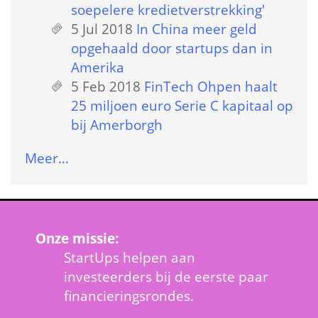
soepelere kredietverstrekking'
5 Jul 2018
 
In China meer geld 
opgehaald door startups dan in 
Amerika
5 Feb 2018
 
FinTech Ohpen haalt 
25 miljoen euro Serie C kapitaal op 
bij Amerborgh
Meer…
Onze missie:
StartUps helpen aan 
investeerders bij de eerste paar 
financieringsrondes.