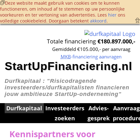
 Deze website maakt gebruik van cookies om te kunnen 
functioneren, om inhoud af te stemmen op uw persoonlijke 
voorkeuren en ter vertoning van advertenties. Lees 
hier
 ons 
volledige cookie­beleid. Doorgaan betekent 
akkoord
. 
Totale financiering 
€180.897.000,-
Gemiddeld €105.000,- per aanvraag
MKB
-financiering aanvragen
StartUpFinanciering.nl
Durfkapitaal : 
"Risicodragende 
investeerders/durfkapitalisten financieren 
jouw ambitieuze StartUp-onderneming"
Durfkapitaal
Investeerders 
Advies­
Aanvraag
zoeken
gesprek
procedur
Kennis­partners voor 