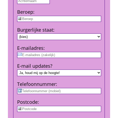
Beroep
:
Burgerlijke staat
:
E-mail­adres
:
E-mail updates?
Telefoon­nummer
:
Post­code
: