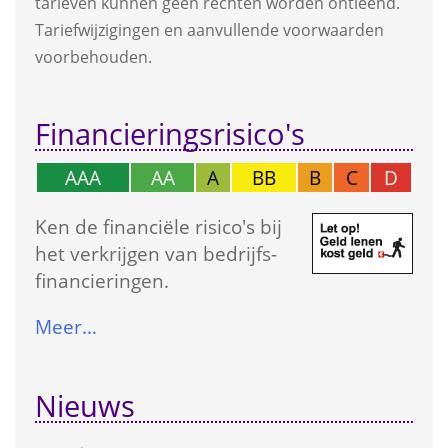
tarieven kunnen geen rechten worden ontleend. 
Tarief­wijzigingen en aanvullende voorwaarden 
voorbehouden.
Financierings­risico's
AAA
AA
A
BB
B
C
D
Ken de financiële risico's bij 
het verkrijgen van bedrijfs­
financieringen.
Meer…
Nieuws