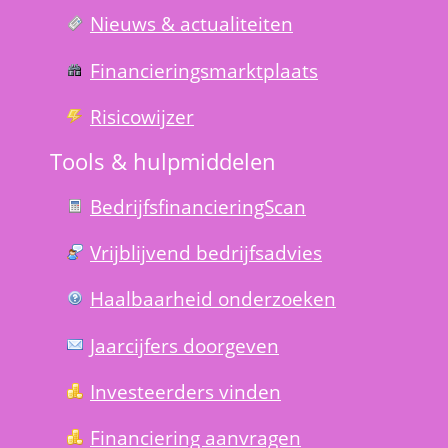
Nieuws & actualiteiten
Financierings­markt­plaats
Risico­wijzer
Tools & hulp­middelen
Bedrijfsfinanciering­Scan
Vrijblijvend bedrijfs­advies
Haal­baar­heid onder­zoeken
Jaarcijfers doorgeven
Investeerders vinden
Financiering aanvragen