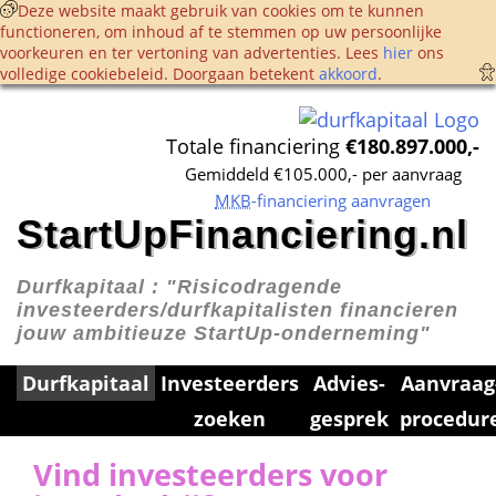
 Deze website maakt gebruik van cookies om te kunnen 
functioneren, om inhoud af te stemmen op uw persoonlijke 
voorkeuren en ter vertoning van advertenties. Lees 
hier
 ons 
volledige cookie­beleid. Doorgaan betekent 
akkoord
. 
Totale financiering 
€180.897.000,-
Gemiddeld €105.000,- per aanvraag
MKB
-financiering aanvragen
StartUpFinanciering.nl
Durfkapitaal : 
"Risicodragende 
investeerders/durfkapitalisten financieren 
jouw ambitieuze StartUp-onderneming"
Durfkapitaal
Investeerders 
Advies­
Aanvraag
zoeken
gesprek
procedur
Vind investeerders voor 