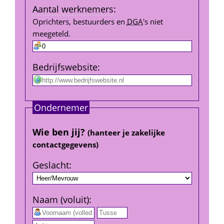
Aantal werk­nemers
:
Oprichters, bestuurders en 
DGA
's niet 
meegeteld.
Bedrijfs­website
:
Ondernemer
Wie ben jij? 
(hanteer je zakelijke 
contact­gegevens)
Geslacht
:
Naam (voluit)
:
 