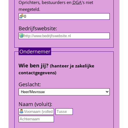
Oprichters, bestuurders en 
DGA
's niet 
meegeteld.
Bedrijfs­website
:
Ondernemer
Wie ben jij? 
(hanteer je zakelijke 
contact­gegevens)
Geslacht
:
Naam (voluit)
:
 