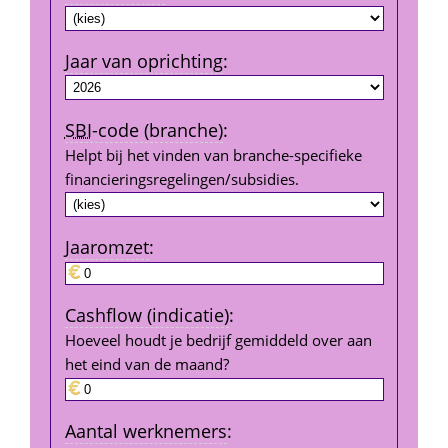
Jaar van oprichting
:
SBI
-code (branche)
:
Helpt bij het vinden van branche-specifieke 
financierings­regelingen/subsidies.
Jaar­omzet
:
Cashflow (indicatie)
:
Hoeveel houdt je bedrijf gemiddeld over aan 
het eind van de maand?
Aantal werk­nemers
: