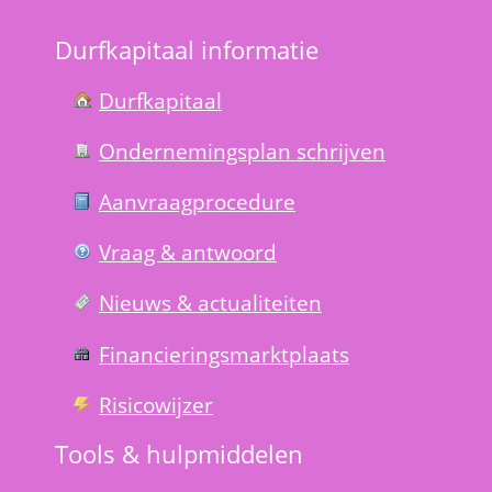
Durfkapitaal informatie
Durfkapitaal
Ondernemings­plan schrijven
Aanvraag­procedure
Vraag & antwoord
Nieuws & actualiteiten
Financierings­markt­plaats
Risico­wijzer
Tools & hulp­middelen