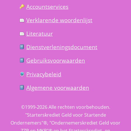
Account­services
Verklarende woorden­lijst
Literatuur
Dienst­verlenings­document
Gebruiks­voorwaarden
Privacy­beleid
Algemene voorwaarden
©1999-2026 
Alle rechten voorbehouden.
 "Starterskrediet Geld voor Startende 
Ondernemers"®, "Ondernemerskrediet Geld voor 
ZZP en MKB"® en het Starterskrediet- en 