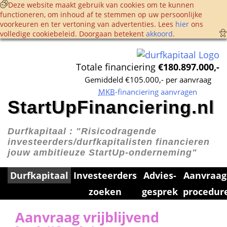
 Deze website maakt gebruik van cookies om te kunnen 
functioneren, om inhoud af te stemmen op uw persoonlijke 
voorkeuren en ter vertoning van advertenties. Lees 
hier
 ons 
volledige cookie­beleid. Doorgaan betekent 
akkoord
. 
Totale financiering 
€180.897.000,-
Gemiddeld €105.000,- per aanvraag
MKB
-financiering aanvragen
StartUpFinanciering.nl
Durfkapitaal : 
"Risicodragende 
investeerders/durfkapitalisten financieren 
jouw ambitieuze StartUp-onderneming"
Durfkapitaal
Investeerders 
Advies­
Aanvraag
zoeken
gesprek
procedur
Aanvraag vrijblijvend 