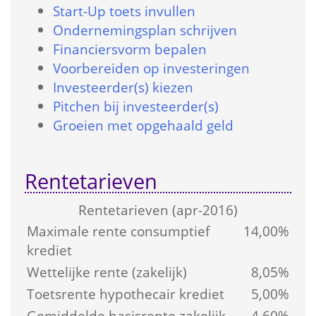
Start-Up toets in­vullen
Onder­nemings­plan schrijven
Financiers­vorm bepalen
Voorbereiden op investeringen
Investeerder(s) kiezen
Pitchen bij investeerder(s)
Groeien met opgehaald geld
Rentetarieven
Rente­tarieven (apr-2016)
Maximale rente consumptief 
14,00%
krediet
Wettelijke rente (zakelijk)
8,05%
Toetsrente hypothecair krediet
5,00%
Gemiddelde basis­rente zakelijk 
4,60%