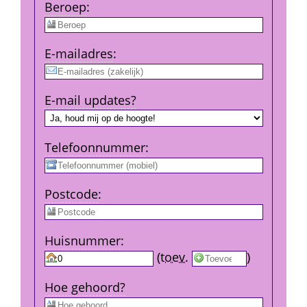
Beroep
:
E-mail­adres
:
E-mail updates?
Telefoon­nummer
:
Post­code
:
Huis­nummer
:
 
 (
toev.
 
) 
Hoe gehoord?