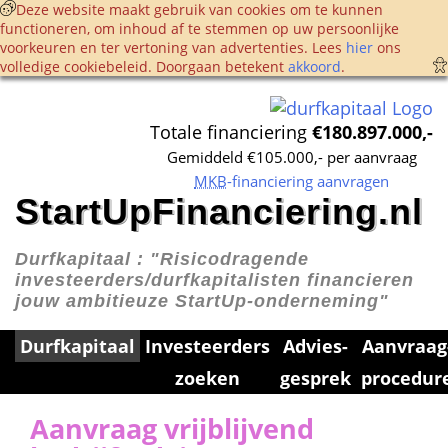
 Deze website maakt gebruik van cookies om te kunnen 
functioneren, om inhoud af te stemmen op uw persoonlijke 
voorkeuren en ter vertoning van advertenties. Lees 
hier
 ons 
volledige cookie­beleid. Doorgaan betekent 
akkoord
. 
Totale financiering 
€180.897.000,-
Gemiddeld €105.000,- per aanvraag
MKB
-financiering aanvragen
StartUpFinanciering.nl
Durfkapitaal : 
"Risicodragende 
investeerders/durfkapitalisten financieren 
jouw ambitieuze StartUp-onderneming"
Durfkapitaal
Investeerders 
Advies­
Aanvraag
zoeken
gesprek
procedur
Aanvraag vrijblijvend 