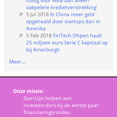
nodig voor MKB dan alleen 
soepelere kredietverstrekking'
5 Jul 2018
 
In China meer geld 
opgehaald door startups dan in 
Amerika
5 Feb 2018
 
FinTech Ohpen haalt 
25 miljoen euro Serie C kapitaal op 
bij Amerborgh
Meer…
Onze missie:
StartUps helpen aan 
investeerders bij de eerste paar 
financieringsrondes.