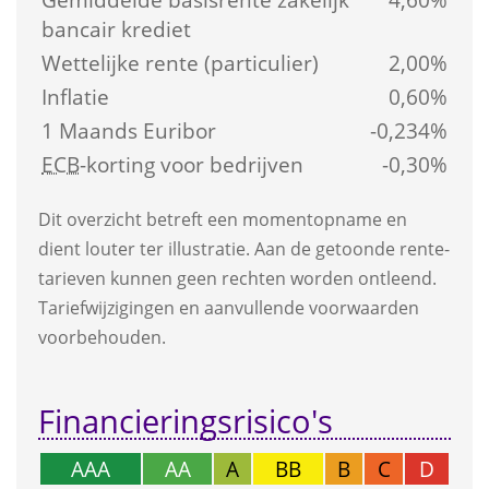
bancair krediet
Wettelijke rente (particulier)
2,00%
Inflatie
0,60%
1 Maands Euribor
-0,234%
ECB
-korting voor bedrijven
-0,30%
Dit overzicht betreft een moment­opname en 
dient louter ter illustratie. Aan de getoonde rente­
tarieven kunnen geen rechten worden ontleend. 
Tarief­wijzigingen en aanvullende voorwaarden 
voorbehouden.
Financierings­risico's
AAA
AA
A
BB
B
C
D