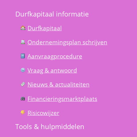
Durfkapitaal informatie
Durfkapitaal
Ondernemings­plan schrijven
Aanvraag­procedure
Vraag & antwoord
Nieuws & actualiteiten
Financierings­markt­plaats
Risico­wijzer
Tools & hulp­middelen