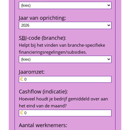
Jaar van oprichting
:
SBI
-code (branche)
:
Helpt bij het vinden van branche-specifieke 
financierings­regelingen/subsidies.
Jaar­omzet
:
Cashflow (indicatie)
:
Hoeveel houdt je bedrijf gemiddeld over aan 
het eind van de maand?
Aantal werk­nemers
: