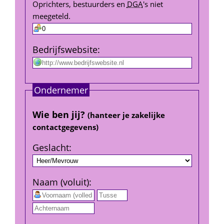
Oprichters, bestuurders en 
DGA
's niet 
meegeteld.
Bedrijfs­website
:
Ondernemer
Wie ben jij? 
(hanteer je zakelijke 
contact­gegevens)
Geslacht
:
Naam (voluit)
:
 