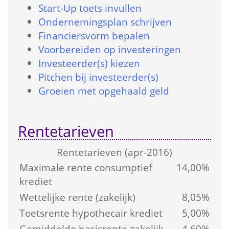
Start-Up toets in­vullen
Onder­nemings­plan schrijven
Financiers­vorm bepalen
Voorbereiden op investeringen
Investeerder(s) kiezen
Pitchen bij investeerder(s)
Groeien met opgehaald geld
Rentetarieven
Rente­tarieven (apr-2016)
Maximale rente consumptief 
14,00%
krediet
Wettelijke rente (zakelijk)
8,05%
Toetsrente hypothecair krediet
5,00%
Gemiddelde basis­rente zakelijk 
4,60%