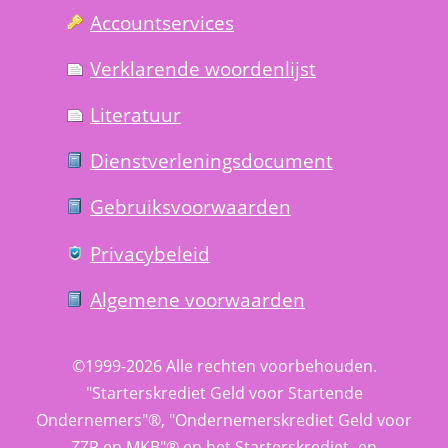
Account­services
Verklarende woorden­lijst
Literatuur
Dienst­verlenings­document
Gebruiks­voorwaarden
Privacy­beleid
Algemene voorwaarden
©1999-2026 
Alle rechten voorbehouden.
 "Starterskrediet Geld voor Startende 
Ondernemers"®, "Ondernemerskrediet Geld voor 
ZZP en MKB"® en het Starterskrediet- en 