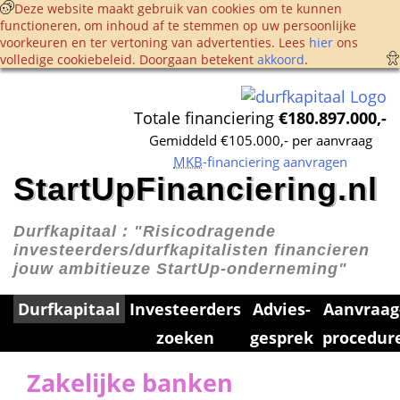
 Deze website maakt gebruik van cookies om te kunnen 
functioneren, om inhoud af te stemmen op uw persoonlijke 
voorkeuren en ter vertoning van advertenties. Lees 
hier
 ons 
volledige cookie­beleid. Doorgaan betekent 
akkoord
. 
Totale financiering 
€180.897.000,-
Gemiddeld €105.000,- per aanvraag
MKB
-financiering aanvragen
StartUpFinanciering.nl
Durfkapitaal : 
"Risicodragende 
investeerders/durfkapitalisten financieren 
jouw ambitieuze StartUp-onderneming"
Durfkapitaal
Investeerders 
Advies­
Aanvraag
zoeken
gesprek
procedur
Zakelijke banken