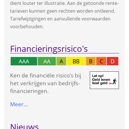
dient louter ter illustratie. Aan de getoonde rente­
tarieven kunnen geen rechten worden ontleend. 
Tarief­wijzigingen en aanvullende voorwaarden 
voorbehouden.
Financierings­risico's
AAA
AA
A
BB
B
C
D
Ken de financiële risico's bij 
het verkrijgen van bedrijfs­
financieringen.
Meer…
Nieuws