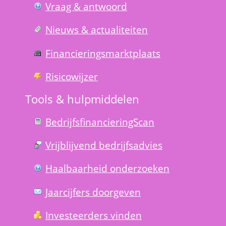
Vraag & antwoord
Nieuws & actualiteiten
Financierings­markt­plaats
Risico­wijzer
Tools & hulp­middelen
Bedrijfsfinanciering­Scan
Vrijblijvend bedrijfs­advies
Haal­baar­heid onder­zoeken
Jaarcijfers doorgeven
Investeerders vinden