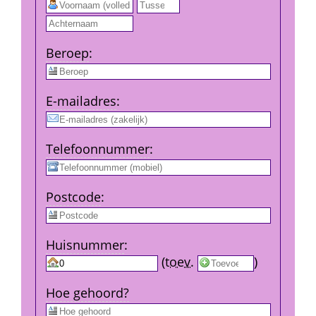
 
Beroep
:
E-mail­adres
:
Telefoon­nummer
:
Post­code
:
Huis­nummer
:
 
 (
toev.
 
) 
Hoe gehoord?