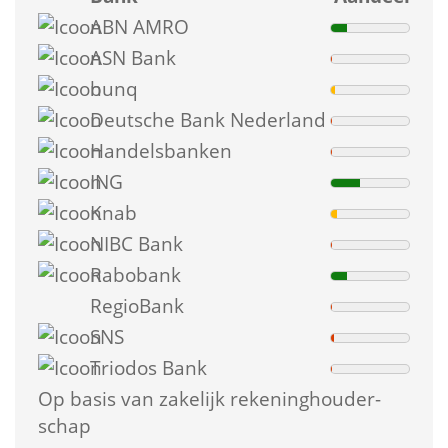
ABN AMRO
ASN Bank
bunq
Deutsche Bank Nederland
Handelsbanken
ING
Knab
NIBC Bank
Rabobank
 
RegioBank
SNS
Triodos Bank
Op basis van zakelijk rekening­houder­
schap