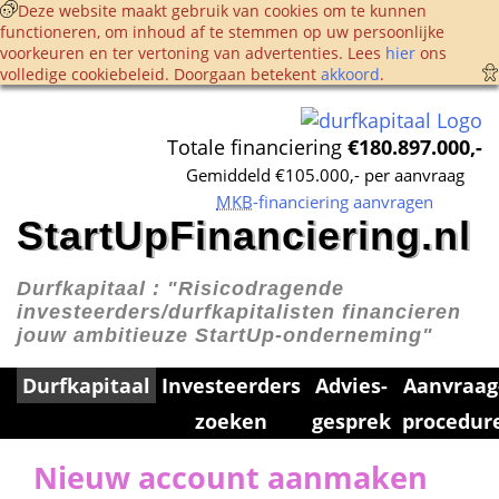
 Deze website maakt gebruik van cookies om te kunnen 
functioneren, om inhoud af te stemmen op uw persoonlijke 
voorkeuren en ter vertoning van advertenties. Lees 
hier
 ons 
volledige cookie­beleid. Doorgaan betekent 
akkoord
. 
Totale financiering 
€180.897.000,-
Gemiddeld €105.000,- per aanvraag
MKB
-financiering aanvragen
StartUpFinanciering.nl
Durfkapitaal : 
"Risicodragende 
investeerders/durfkapitalisten financieren 
jouw ambitieuze StartUp-onderneming"
Durfkapitaal
Investeerders 
Advies­
Aanvraag
zoeken
gesprek
procedur
Nieuw account aanmaken