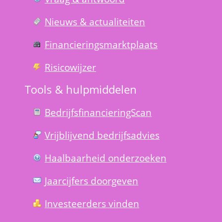
Nieuws & actualiteiten
Financierings­markt­plaats
Risico­wijzer
Tools & hulp­middelen
Bedrijfsfinanciering­Scan
Vrijblijvend bedrijfs­advies
Haal­baar­heid onder­zoeken
Jaarcijfers doorgeven
Investeerders vinden