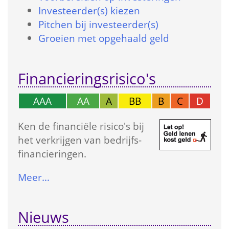
Investeerder(s) kiezen
Pitchen bij investeerder(s)
Groeien met opgehaald geld
Financierings­risico's
AAA
AA
A
BB
B
C
D
Ken de financiële risico's bij 
het verkrijgen van bedrijfs­
financieringen.
Meer…
Nieuws